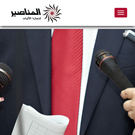
Toggle
navigation
Skip
to
main
content