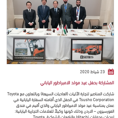
23 شباط 2020
المشاركة بحفل عيد مولد الامبراطور الياباني
شاركت المناصير لتجارة الآليات (العاديات السريعة) وبالتعاون مع Toyota
Tsusho Corporation في الحفل الذي أقامته السفارة اليابانية في
عمان بمناسبة عيد مولد الامبراطور الياباني والذي أقيم في فندق
الفورسيزون – الاردن وذلك كونها وكيلاً للعلامات التجارية اليابانية:
لودرات وحفارات Hitachi والرافعات الشوكية Toyota