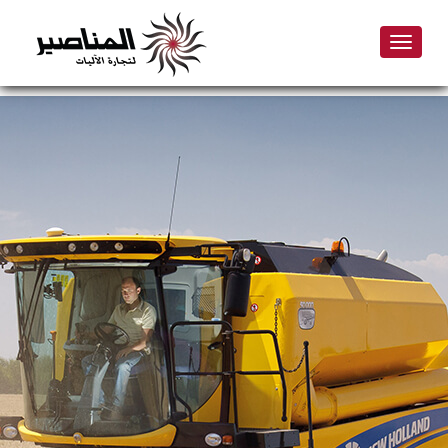
Toggle
navigation
Skip
to
main
content